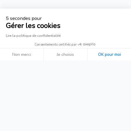
5 secondes pour
Gérer les cookies
QUI SOMMES-NOUS ?
Lire la politique de confidentialité
Consentements certifiés par
Non merci
Je choisis
OK pour moi
UNE SOCIÉTÉ À
Axeptio consent
Plateforme de Gestion du Consentement : Personnalisez vo
DIMENSION HUMAINE
Notre plateforme vous permet d'adapter et de gérer vos para
La qualité du travail de l’artisanat,
la garantie des moyens de
l’entreprise
En savoir plus